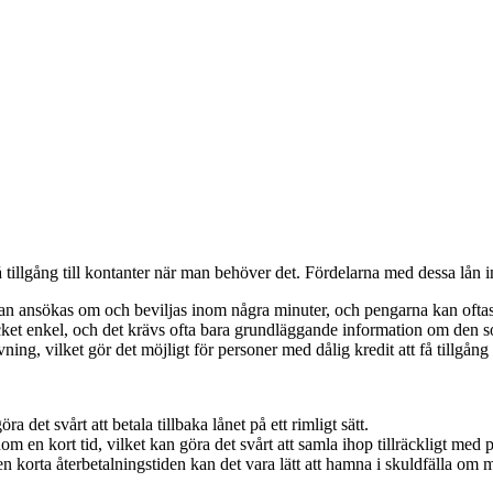
å tillgång till kontanter när man behöver det. Fördelarna med dessa lån i
n ansökas om och beviljas inom några minuter, och pengarna kan oftas
ket enkel, och det krävs ofta bara grundläggande information om den 
g, vilket gör det möjligt för personer med dålig kredit att få tillgång t
 det svårt att betala tillbaka lånet på ett rimligt sätt.
 en kort tid, vilket kan göra det svårt att samla ihop tillräckligt med pe
 korta återbetalningstiden kan det vara lätt att hamna i skuldfälla om m