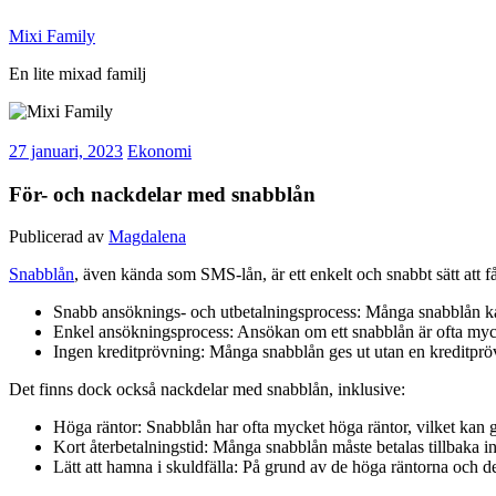
Hoppa
Mixi Family
till
innehåll
En lite mixad familj
27 januari, 2023
Ekonomi
För- och nackdelar med snabblån
Publicerad av
Magdalena
Snabblån
, även kända som SMS-lån, är ett enkelt och snabbt sätt att f
Snabb ansöknings- och utbetalningsprocess: Många snabblån ka
Enkel ansökningsprocess: Ansökan om ett snabblån är ofta myc
Ingen kreditprövning: Många snabblån ges ut utan en kreditprövnin
Det finns dock också nackdelar med snabblån, inklusive:
Höga räntor: Snabblån har ofta mycket höga räntor, vilket kan göra
Kort återbetalningstid: Många snabblån måste betalas tillbaka inom
Lätt att hamna i skuldfälla: På grund av de höga räntorna och den