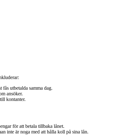
nkluderar:
t fås utbetalda samma dag.
som ansöker.
ill kontanter.
ngar för att betala tillbaka lånet.
an inte är noga med att hålla koll på sina lån.