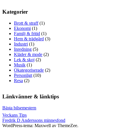
Kategorier
Brott & straff
(1)
Ekonomi
(1)
Familj & fritid
(1)
Hem & trädgård
(3)
Industri
(1)
Inredning
(5)
Kläder & mode
(2)
Lek & skoj
(2)
Musik
(1)
Okategoriserade
(2)
Personligt
(10)
Resa
(2)
Länkvänner & länktips
Bästa bilsemestern
Veckans Tips
Fredrik D Anderssons minnesfond
WordPress-tema: Maxwell av ThemeZee.